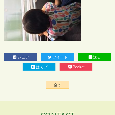
シェア
ツイート
送る
はてブ
Pocket
全て