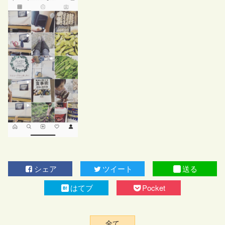
シェア
ツイート
送る
はてブ
Pocket
全て